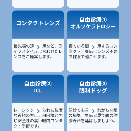
自由診療①
コンタクトレンズ
オルソケラトロジー
最先端の遠近両用など、ラ
寝ている間に装用するコン
イフスタイルに合わせたレ
タクト。昼間はレンズ不要
ンズをご提案します。
で裸眼で過ごせます。
自由診療②
自由診療③
眼科ドッグ
ICL
レーシックを断られた強度
健診でも見逃されがちな眼
な近視の方に。白内障と同
の病気。早期発見で眼の健
じ安全性の高い眼内コンタ
康寿命を延ばしましよう。
クト手術です。